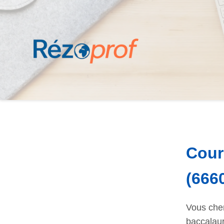
Cour
(666
Vous cher
baccalaur