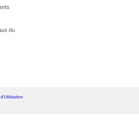
ants
aux du
'Utilisation